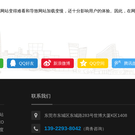
网站变得难看和导致网站加载变慢，还十分影响用户的体验。因此，在网
QQ好友
新浪微博
QQ空间
腾讯
联系我们
站
东莞市东城区东城路283号世博大厦K区1408
O
139-2293-8042
（商务咨询）
度