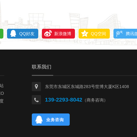
QQ好友
新浪微博
QQ空间
腾讯
联系我们
站
东莞市东城区东城路283号世博大厦K区1408
O
139-2293-8042
（商务咨询）
度